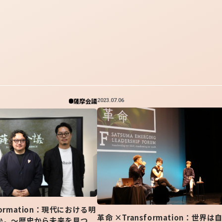
薩摩会議
2023.07.06
sformation：現代における明
革命 ×Transformation：世界は
か。～歴史から未来を見つ