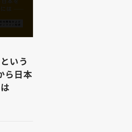
』という
から日本
には