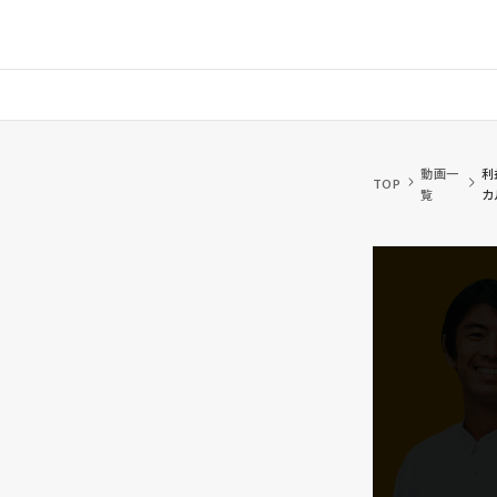
動画一
利
TOP
覧
カ