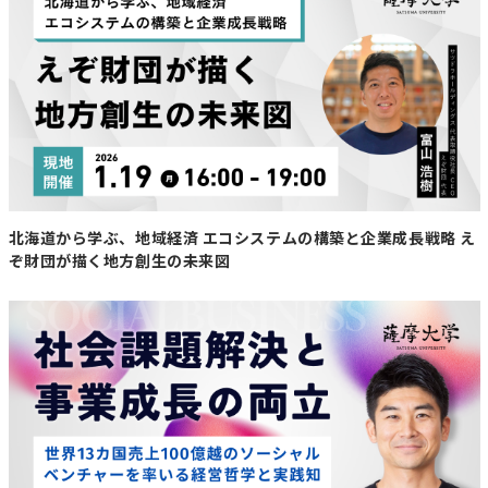
ました。
「本気ですごいサウナを作りたい！」
温泉×サウナに予約殺到！サウナシュ
ラン＆グッドデザイン賞も受賞
また、コロナ禍でまだまだ先行き不安だった時期の2020
年頃、知内温泉の敷地内でテントサウナをやってみたとこ
北海道から学ぶ、地域経済 エコシステムの構築と企業成長戦略 え
ろ、本州はもとより遠くは沖縄からもサウナ目当てで来て
ぞ財団が描く地方創生の未来図
くれていたことに驚きました。テントサウナは極論、モノ
さえあればどこでもやれるものですが「わざわざ来て下さ
るお客様は知内や自然、この場所に魅力があるのかも」と
考え、簡易的な”テントサウナ”ではなく”常設化”を視野に
行動を起こします。ただ、このころはまだまだコロナによ
る影響で売り上げもよくはなく、また先行きも不安でした
が「どうせやるなら本気ですごいサウナを作りたい！」と
考えてから構想約４年を経て、2023年に着工し、2024年
６月に”温泉×サウナのハイブリッドサウナ「呼吸の