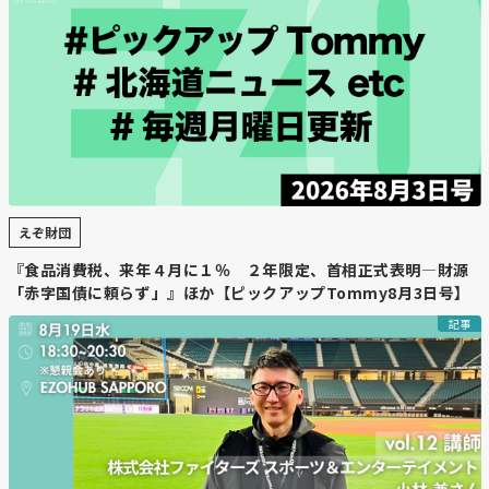
えぞ財団
『食品消費税、来年４月に１％ ２年限定、首相正式表明―財源
「赤字国債に頼らず」』ほか【ピックアップTommy8月3日号】
記事