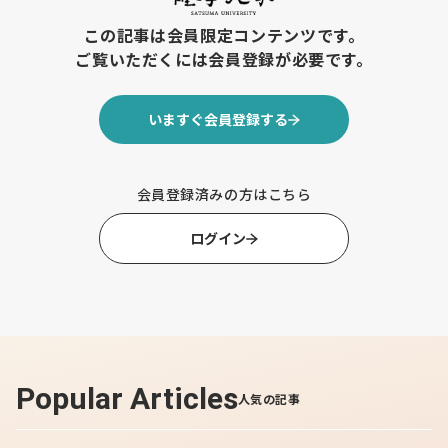
は4000人を割り、最も人口が多かった1985年のおよそ半
この記事は会員限定コンテンツです。
数まで減少した知内町の未来を見据え、温泉・宿泊業のみ
ご覧いただくには会員登録が必要です。
ならず”知内町の未来づくり”に取り組み、観光協会青年部
の立ち上げやサウナ事業、様々な地元事業者による株式会
社知内商事など精力的に活動しています。
いますぐ会員登録する
知内温泉で生まれ育った佐藤さんは、幼少期から祖父母を
はじめ、親戚からも「お前は温泉をつぐんだぞ」と言われ
続けてきたこともあり、「自分に温泉を継ぐ以外の選択肢
会員登録済みの方はこちら
はないと思っていた。実際に保育園と小学校の文集にも
『温泉を継ぎます』と書いていたという反面、自分の夢は
ログイン
これしかないという外部的圧力も今考えたら多分にあった
と思います」と当時を振り返ります。警察官だった父親の
影響で小1から剣道、小2からは野球とスポーツに没頭し
ました。進路を決める際には「なんとなく温泉を継ぐこと
や、将来にいきるかな」との想いから、函館の調理専門学
校に通い、在学中に調理師の免許も取得しました。
Popular Articles
人気の記事