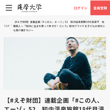
ログイン
会員登録
【#えぞ財団】連載企画「#この人、エーゾ」52 知内温泉旅館18代目湯守 佐
TOP
藤昌人～『知内に生まれ育って幸せだ！という』知内プライドを子どもの世代に
も受け継ぎたい～
【#えぞ財団】連載企画「#この人、
エーゾ」52 知内温泉旅館18代目湯