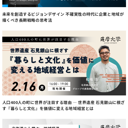
から思ってもらえる温泉に」
未来を創造するビジョンデザイン 不確実性の時代に企業と地域が
温泉や宿泊施設を経営をするうえで、とても厳しい思いを
描くべき長期戦略の思考法
したのが新型コロナウイルスの影響です。「今振り返って
もなかなか厳しい期間でした。ステイホームはもちろん旅
行・観光業への影響は計り知れませんでした。先行き不安
が相当あったのは事実ですが、ここは気持ちを切り替えて
次に来るステップに備えようとお考えました。2020年も
コロナ真っただ中で多くの観光業や旅館業が厳しい状況を
強いられていましたが、今やるべきと考えて老朽化が進ん
でいた温泉自体の改装工事に着手します。収入は安定しな
いのに確実に支出は出るという決断ではありました。ただ
コロナで行動が制限される中でも、ひと時の安らぎとして
足を運んでくれた地元のお客さん、楽しみに来てくれた町
外のお客さんには本当に救われました。コロナ禍でも足を
人口400人の町に世界が注目する理由 — 世界遺産 石見銀山に根ざ
運び続けてくれた地元も町外のお客さんも本当に自分たち
す『暮らしと文化』を価値に変える地域経営とは
ができる限り大切にして”また来たい”と心から思ってもら
える温泉にしたいと改めて感じました」と当時を振り返り