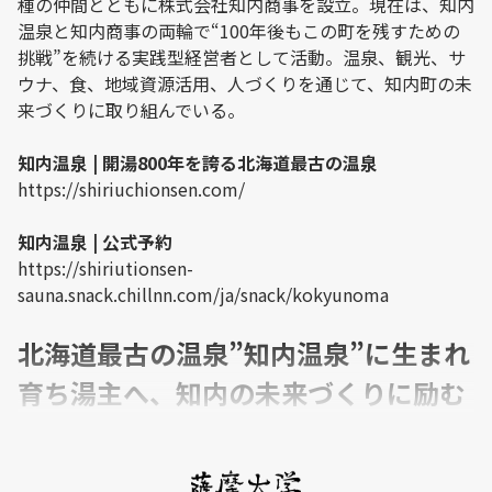
種の仲間とともに株式会社知内商事を設立。現在は、知内
温泉と知内商事の両輪で“100年後もこの町を残すための
挑戦”を続ける実践型経営者として活動。温泉、観光、サ
ウナ、食、地域資源活用、人づくりを通じて、知内町の未
来づくりに取り組んでいる。
知内温泉 | 開湯800年を誇る北海道最古の温泉
https://shiriuchionsen.com/
知内温泉 | 公式予約
https://shiriutionsen-
sauna.snack.chillnn.com/ja/snack/kokyunoma
北海道最古の温泉”知内温泉”に生まれ
育ち湯主へ、知内の未来づくりに励む
佐藤さんは、道南の知内町で生まれ育ち、”北海道最古の
温泉”として800年続く知内温泉の18代目湯主です。人口