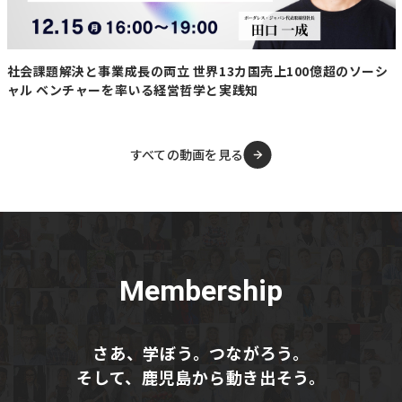
間」”をオープンさせました。
”世間はサウナブーム”というのもあり、期待に胸を膨らま
せ、またオープン前からPRも頑張っていましたが、オー
社会課題解決と事業成長の両立 世界13カ国売上100億超のソーシ
プン後は想像とは正反対の世の中の反応で、正直全然お客
ャル ベンチャーを率いる経営哲学と実践知
さんが入りませんでした。「かなり工事費などもかかって
いるし、どうしようと思って本当にかなりへこんでいまし
た」
すべての動画を見る
しかし翌年の2025年から口コミやサウナーの高評価によ
り、予約が殺到し予約を断わざるを得ないほど、賑わいを
見せました。サウナシュラン2025、グッドデザイン賞
2025を受賞し、多くのメディアで取り扱われ、全国から
サウナを目当てに知内温泉を訪れるお客さん増えました。
「とても嬉しかったのは確かにサウナをきっかけに最初は
Membership
知内温泉に来てくれる。ただ、うちは”温泉宿”北海道最古
の温泉を堪能してもらって、こだわりの地元中心の食を食
べてもらって、大自然を満喫してくれることで”知内温泉
さあ、学ぼう。つながろう。
や知内町のファン”になってくれることがとても嬉しかっ
そして、鹿児島から動き出そう。
たです」