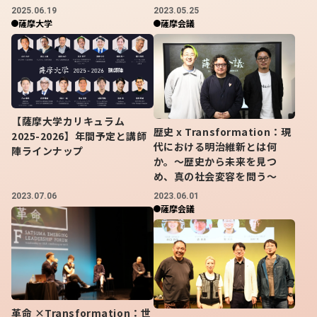
「おじいちゃんおばあちゃんが元気が
2025.06.19
2023.05.25
薩摩大学
薩摩会議
ない！」知内温泉で働くなかで見えて
きた”地元の将来への不安”
幼少期からじいちゃんばあちゃんっ子だった佐藤さん
【薩摩大学カリキュラム
は、”年齢による衰えととももに代々続いた知内温泉の担
歴史 x Transformation：現
2025-2026】年間予定と講師
い手への心配があり祖父母ともに元気がない”というのを
代における明治維新とは何
陣ラインナップ
聞きつけ、26歳からは知内温泉で働くことを決意します。
か。～歴史から未来を見つ
子どものころからお手伝いはしていたのですが、やは
め、真の社会変容を問う～
り”仕事”として働くのは大変で、仕事の内容はもちろん、
2023.07.06
2023.06.01
しきたり、お客様対応など様々なことを覚えるのに必死で
薩摩会議
した。知内温泉で下積み生活を送っている佐藤さんはこの
ころから「知内にはまだまだ伝えきれていない魅力があ
る、と同時にこのままでは観光業や町存在意義の先行きが
不安だ」と考え、課題解決のためには地元の若者が一枚岩
にならなければいけないと民宿業の友人やお土産品の製造
販売をする友人たちと共に、知内観光協会青年部を立ち上
革命 ×Transformation：世