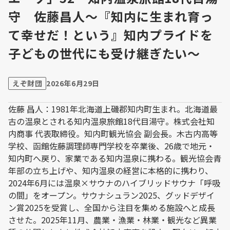
守 佐藤昌人～『知内に生まれ育っ
て幸せだ！という』知内プライドを
子どもの世代にも受け継ぎたい～
えぞ財団
2026年6月29日
佐藤 昌人：1981年北海道上磯郡知内町生まれ。北海道最
古の温泉とされる知内温泉旅館18代目湯守。株式会社知
内商事 代表取締役。知内町観光協会 副会長。木古内高等
学校、函館佐藤調理師専門学校を卒業後、26歳で地元・
知内町へ戻り、家業である知内温泉に携わる。観光協会青
年部の立ち上げや、知内温泉の経営に本格的に携わり、
2024年6月には温泉×サウナのハイブリッドサウナ「呼吸
の間」をオープン。サウナシュラン2025、グッドデザイ
ン賞2025を受賞し、全国から注目を集める施設へと成長
させた。2025年11月、農業・漁業・林業・観光など異業