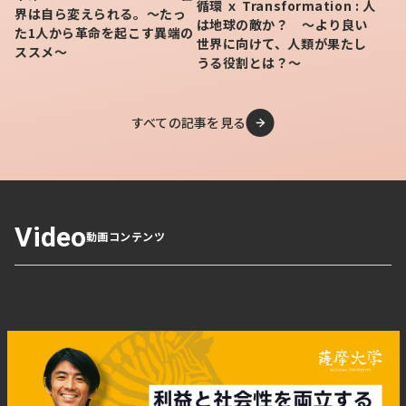
循環 ｘ Transformation : 人
げます。YouTubeで地元ＰＲ動画の作成・配信を手探り
界は自ら変えられる。〜たっ
は地球の敵か？ 〜より良い
た1人から革命を起こす異端の
でやってみたり、イベント企画＆運営や、他地域への積極
世界に向けて、人類が果たし
ススメ〜
的な出店などチャレンジ、知内町内の同世代の若者たちに
うる役割とは？～
も助けられ、町内外への知内の魅力発信に取り組みまし
た。
すべての記事を見る
大好きな祖父の他界、知内温泉の経営
に本格的に関わる「不安がとてつもな
Video
く大きかった」
動画コンテンツ
2016年35歳を迎えた頃には、知内温泉の経営にも正式に
携わるようになり、会社運営として予算や売上・支出など
会社経営に必要な知識を祖父と税理士から学ぶことになり
ます。
「例えば決算書というものの存在は知っていたけど、見た
ところで『なんだこれ！？ちんぷんかんぷん』というのが