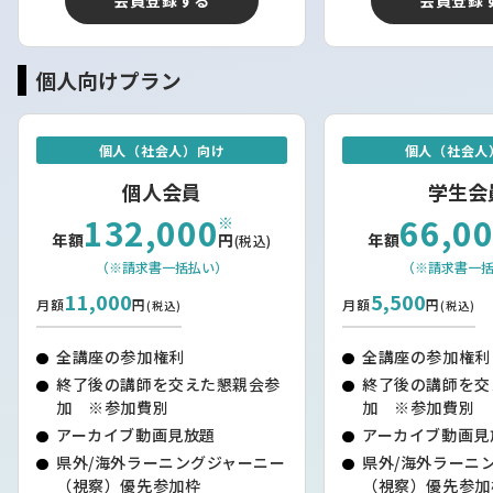
会員登録する
会員登録
けれど、考えて行動してチャレンジしてみるしかないと考
えています。それが僕一人だけではなく、知内商事のや地
元の仲間、知内町外のメンバーと色々な人の知恵を集めれ
個人向けプラン
ば、知内町が抱えている課題解決に向けて、何かしらでき
るかもしれないと思ってます。『知内に生まれ育って幸せ
だ！という』知内プライドを自分の子どもたちの世代でも
個人（社会人）向け
個人（社会人
もてるような地域や町にいろんな人たちとできたらよいで
個人会員
学生会
す！」
132,000
66,0
※
年額
円
年額
(税込)
北海道知内町にて、地域若手事業者を中心に百年後の知内
（※請求書一括払い）
（※請求書一
の物語を創る地域商社「知内商事株式会社」を設立！
11,000
5,500
https://prtimes.jp/main/html/rd/p/000000002.000179017
月額
円
月額
円
(税込)
(税込)
全講座の参加権利
全講座の参加権利
終了後の講師を交えた懇親会参
終了後の講師を交
加 ※参加費別
加 ※参加費別
アーカイブ動画見放題
アーカイブ動画見
県外/海外ラーニングジャーニー
県外/海外ラーニ
（視察）優先参加枠
（視察）優先参加