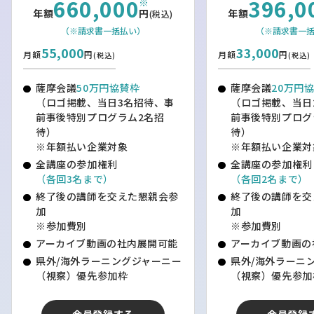
660,000
396,0
佐藤さんは考えるだけではなく実践型経営者として、温
※
年額
円
年額
(税込)
泉、観光、サウナ、食、地域資源活用、人づくりを通じ
（※請求書一括払い）
（※請求書一
て、知内町の未来づくりの取り組みに挑戦を仕掛けます。
55,000
33,000
同じような課題を持っている異業種の経営者やキーマン
月額
円
月額
円
(税込)
(税込)
（ニラ農家、牡蠣漁師、昆布漁師、中小企業診断士、元銀
行マン農家、木材製材行、町議会議員、観光業、温泉旅館
薩摩会議
50万円協賛枠
薩摩会議
20万円
（ロゴ掲載、当日3名招待、事
（ロゴ掲載、当日
業）が集まり、2025年「百年後の知内の物語を創る地域
前事後特別プログラム2名招
前事後特別プログ
商社・知内商事株式会社」を立ち上げます。知内町におけ
待）
待）
る地域資源の価値向上・コミュニティ形成を目的に、知内
※年額払い企業対象
※年額払い企業対
の地域資源の価値を未来につなぐプロジェクトを地域の先
全講座の参加権利
全講座の参加権利
頭に立って展開してまいります。早速第一弾プロジェクト
（各回3名まで）
（各回2名まで）
として、知内町の大事な一次産業農業におけるしりうちに
終了後の講師を交えた懇親会参
終了後の講師を交
ら「北の華」の認知拡大やプロモーションを仕掛けていま
加
加
す。
※参加費別
※参加費別
「子どもの時から温泉の孫、今は知内温泉の18代目湯守
アーカイブ動画の社内展開可能
アーカイブ動画の
として温泉・宿泊・飲食行を経営しています。その時その
県外/海外ラーニングジャーニー
県外/海外ラーニ
時で見える景色や、考えることは違いますが、『とにかく
（視察）優先参加枠
（視察）優先参加
僕は知内が好きだし、無くなってほしくない』ただ、何も
行動を起こさずにいては衰退してしまう一方かもしれない