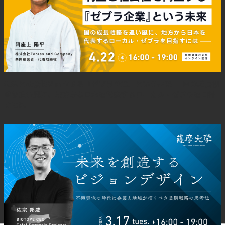
スタート。それからいろいろ丁寧に教えてもらって、今と
なっては本当に地味だけれど経営するにあたって基礎であ
り大事なことを学んだと思いました。現場のことはこの時
すでに下積みである程度はわかっていましたが、数字の面
に関しては本当にシビアで寝ずに計算していたこともあり
ます」と当時を振り返りました。
2018年には本当にかわいがってくれていたという知内温
利益と社会性を両立する『ゼブラ企業』という未来 — 国の成長戦
泉の会長であり祖父が他界しました。「悲しい気持ちはも
略を追い風に、地方から日本を代表するローカル・ゼブラを目指
ちろんありましたが不思議と、俺がやるしかないなという
すには
強い決心ができました。これと同時におじいちゃんの存在
が大きかったため『自分に知内温泉の経営や運営が自分に
できるのか？』という不安がとてつもなく大きかった」と
話してくれました。
厳しいコロナ禍を迎えるも、攻めた経
営と取り組み。「コロナ禍でもきてく
れた地元＆町外客に”また来たい”と心