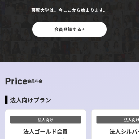
【北海道サウナ】呼吸の間知内町/大自然の山の中に新サ
薩摩大学は、今ここから始まります。
ウナ「呼吸の間」がオープン ◆源泉かけ流し温泉とサウ
ナの融合！全く新しいサウナ体験◆北海道で究極のととの
会員登録する
い/貸切
https://youtu.be/sIww3FpJxVc
『知内に生まれ育って幸せだ！とい
う』知内プライドを子どもの世代にも
受け継ぎたい
Price
会員料金
知内町という目線で考えると人口減少を基準にすると維持
法人向けプラン
はおろか、衰退も避けられないと思っています。「ただ、
今年の8月に子どもが生まれるので、この子の人生を考え
ても“100年後もこの町を残すための挑戦”は今生きる僕た
法人向け
法人向
ち大人が憂いていても始まらないので、挑戦するべきだと
法人ゴールド会員
法人シルバ
考えています」